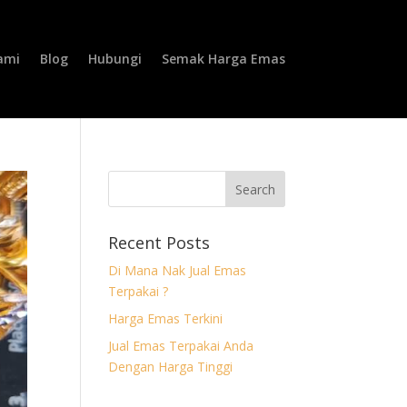
ami
Blog
Hubungi
Semak Harga Emas
Recent Posts
Di Mana Nak Jual Emas
Terpakai ?
Harga Emas Terkini
Jual Emas Terpakai Anda
Dengan Harga Tinggi